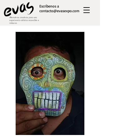
Escríbenos a
contacto@evasexpo.com
Alternativas creativas para una
experiencia artística accesible e
inclusiva