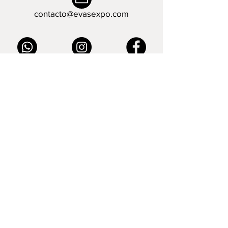
contacto@evasexpo.com
evas.expo
evas.expo
evas.expo
O mándanos un mensaje:
Nombre
Email