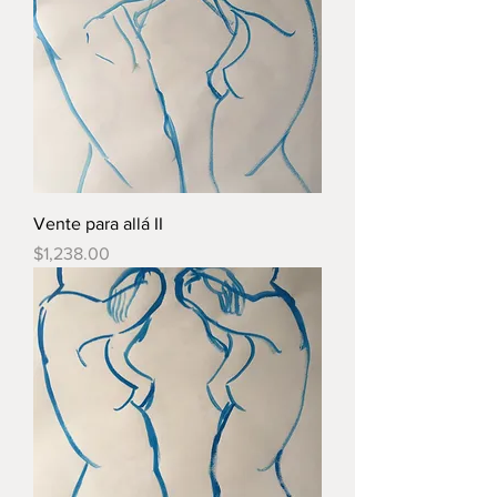
Vente para allá II
Precio
$1,238.00