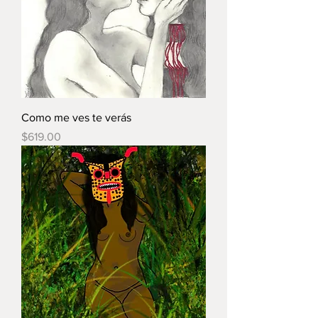
Como me ves te verás
Precio
$619.00