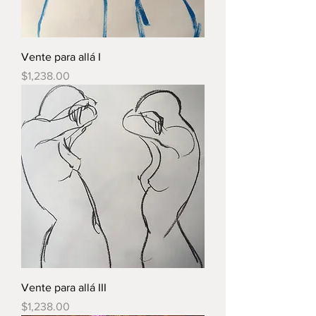
Vente para allá I
Precio
$1,238.00
Vente para allá III
Precio
$1,238.00