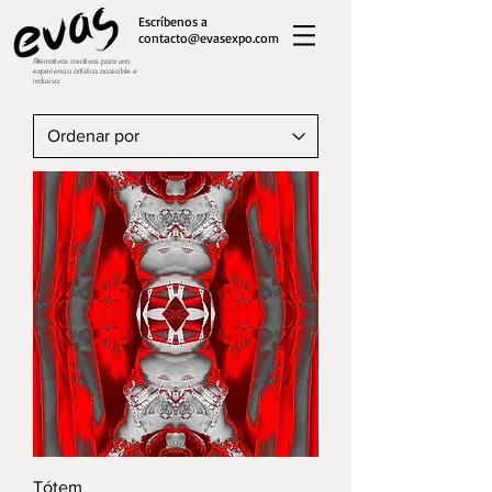
Escríbenos a
contacto@evasexpo.com
Alternativas creativas para una
experiencia artística accesible e
inclusiva
Tótem