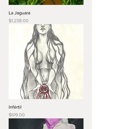
La Jaguara
Precio
$1,238.00
Infértil
Precio
$619.00