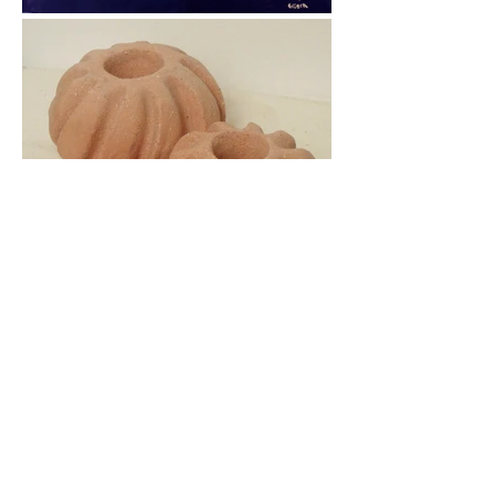
Información para venta arte y
exposiciones:
contacto@evasexpo.com
Búscanos también en nuestras redes
sociales: