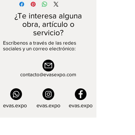
pondremos en contacto contigo a
través del correo electrónico para
acordar el lugar de entrega de la pieza
¿Te interesa alguna
y la forma de pago.
obra, artículo o
*5% de descuento por pago en
servicio?
efectivo
Escríbenos a través de las redes
sociales y un correo electrónico:
contacto@evasexpo.com
evas.expo
evas.expo
evas.expo
O mándanos un mensaje: