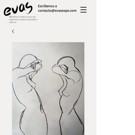
Escríbenos a
contacto@evasexpo.com
Alternativas creativas para una
experiencia artística accesible e
inclusiva