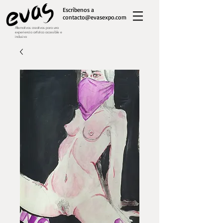
Escríbenos a
contacto@evasexpo.com
Alternativas creativas para una
experiencia artística accesible e
inclusiva