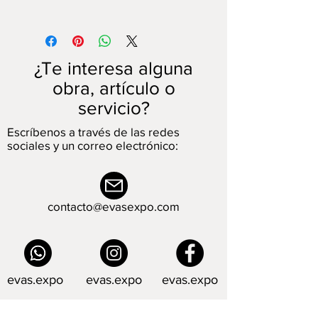
En cuanto realices tu pedido nos
pondremos en contacto contigo a
través del correo electrónico para
acordar el lugar de entrega de la pieza
¿Te interesa alguna
y la forma de pago.
obra, artículo o
*5% de descuento por pago en
servicio?
efectivo
Escríbenos a través de las redes
sociales y un correo electrónico:
contacto@evasexpo.com
evas.expo
evas.expo
evas.expo